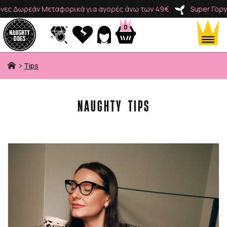
εάν Μεταφορικά για αγορές άνω των 49€
Super Γοργόνες Δω
0
Tips
Προϊόντα
NAUGHTY TIPS
Κατηγορίες
Brands