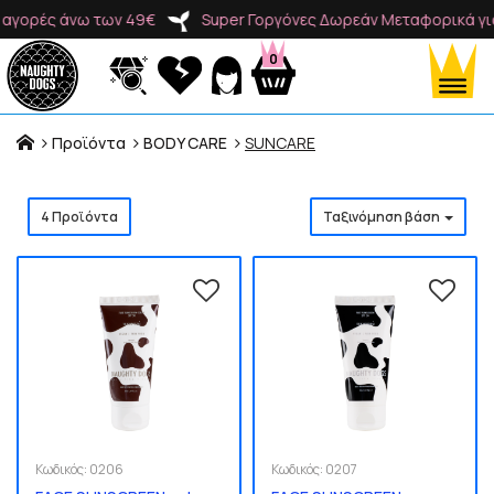
 άνω των 49€
Super Γοργόνες Δωρεάν Μεταφορικά για αγορέ
0
Προϊόντα
BODY CARE
SUNCARE
Προϊόντα
4 Προϊόντα
Ταξινόμηση βάση
Κατηγορίες
Brands
Κωδικός:
0206
Κωδικός:
0207