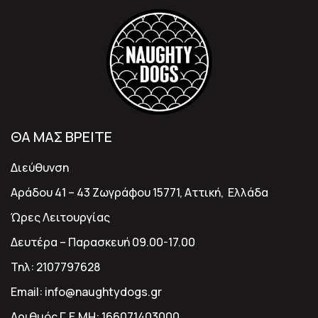
ΘΑ ΜΑΣ ΒΡΕΙΤΕ
Διεύθυνση
Αράδου 41 – 43 Ζωγράφου 15771, Αττική, Ελλάδα
Ώρες Λειτουργίας
Δευτέρα – Παρασκευή 09.00-17.00
Τηλ:
2107797628
Email:
info@naughtydogs.gr
Αριθμός Γ.Ε.ΜΗ:
166071403000