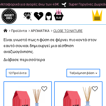
αφορικά για αγορές άνω των 49€
Super Γοργόνες Δωρεάν Με
0
Προϊόντα
ΑΡΩΜΑΤΙΚΑ
CLOSE TO NATURE
Είναι γνωστό πως η φύση σε φέρνει πιο κοντά στον
Προϊόντα
εαυτό σου και δημιουργεί μια αίσθηση
αναζωογόνησης.
Κατηγορίες
Διάβασε περισσότερα
12 Προϊόντα
Ταξινόμηση βάση
Brands