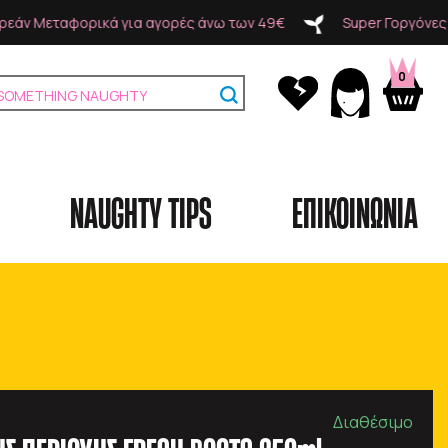
 των 49€
Super Γοργόνες Δωρεάν Μεταφορικά για αγορές
0
NAUGHTY TIPS
ΕΠΙΚΟΙΝΩΝΙΑ
Κατηγορίες
Brands
Διαθέσιμο