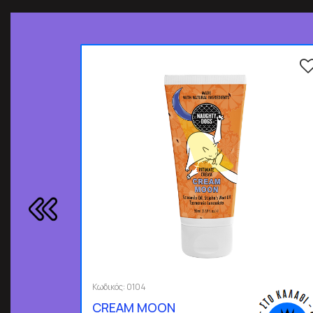
Κωδικός:
0104
CREAM MOON