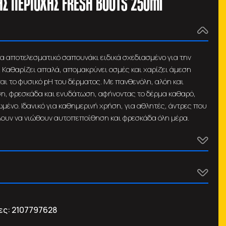
ΗΣ ΠΕΡΙΟΧΗΣ FRESH BOOTS 250ml
τα αποτελεσματικό σαπουνάκι ειδικά σχεδιασμένο για την
 Καθαρίζει απαλά, απομακρύνει οσμές και χαρίζει άμεση
αι το φυσικό pH του δέρματος. Με πανθενόλη, αλόη και
ση, φρεσκάδα και ενυδάτωση, αφήνοντας το δέρμα καθαρό,
μένο. Ιδανικό για καθημερινή χρήση, για αθλητές, άντρες που
λουν να νιώθουν αυτοπεποίθηση και φρεσκάδα όλη μέρα.
ες:
2107797628