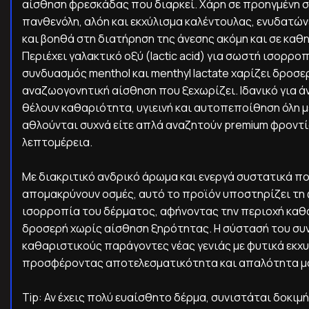
αίσθηση φρεσκάδας που διαρκεί. Χάρη σε προηγμένη 
πανθενόλη, αλόη και εκχύλισμα καλέντουλας, ενυδατών
και βοηθά στη διατήρηση της άνεσης ακόμη και σε καθη
Περιέχει γαλακτικό οξύ (lactic acid) για σωστή ισορροπ
συνδυασμός menthol και menthyl lactate χαρίζει δροσε
αναζωογονητική αίσθηση που ξεχωρίζει. Ιδανικό για 
θέλουν καθαριότητα, υγιεινή και αυτοπεποίθηση όλη μέ
αθλούνται συχνά είτε απλά αναζητούν premium φροντί
λεπτομέρεια.
Με διακριτικό ανδρικό άρωμα και ενεργά συστατικά π
απομακρύνουν οσμές, αυτό το προϊόν υποστηρίζει τη
ισορροπία του δέρματος, αφήνοντας την περιοχή καθα
δροσερή χωρίς αίσθηση ξηρότητας. Η σύστασή του συ
καθαριστικούς παράγοντες νέας γενιάς με φυτικά εκχ
προσφέροντας αποτελεσματικότητα και απαλότητα μα
Tip: Αν έχεις πολύ ευαίσθητο δέρμα, συνιστάται δοκιμή