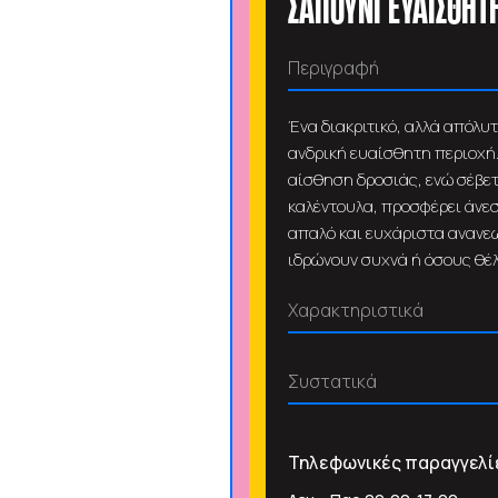
ΣΑΠΟΥΝΙ ΕΥΑΙΣΘΗΤ
Περιγραφή
Ένα διακριτικό, αλλά απόλυ
ανδρική ευαίσθητη περιοχή.
αίσθηση δροσιάς, ενώ σέβετ
καλέντουλα, προσφέρει άνε
απαλό και ευχάριστα ανανεω
ιδρώνουν συχνά ή όσους θέ
Χαρακτηριστικά
Συστατικά
Τηλεφωνικές παραγγελί