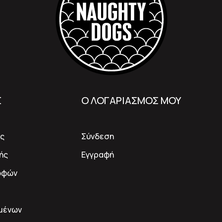
Σ
Ο ΛΟΓΑΡΙΑΣΜΟΣ ΜΟΥ
ς
Σύνδεση
ής
Εγγραφή
οφών
μένων