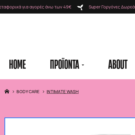
9€
Super Γοργόνες Δωρεάν Μεταφορικά για αγορές άνω τω
HOME
ΠΡΟΪΟΝΤΑ
ABOUT
Προϊόντα
BODY CARE
INTIMATE WASH