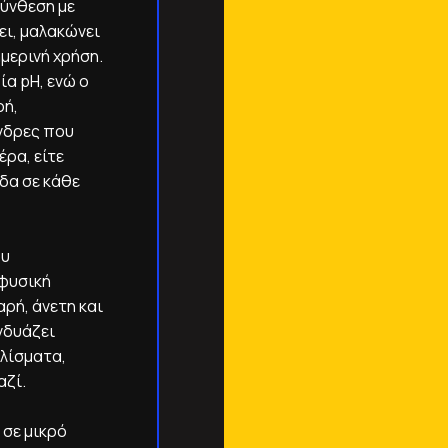
σύνθεση με
ει, μαλακώνει
μερινή χρήση.
ία pH, ενώ ο
ρή,
άνδρες που
ρα, είτε
δα σε κάθε
ου
 φυσική
ρή, άνετη και
νδυάζει
υλίσματα,
ζί.
 σε μικρό