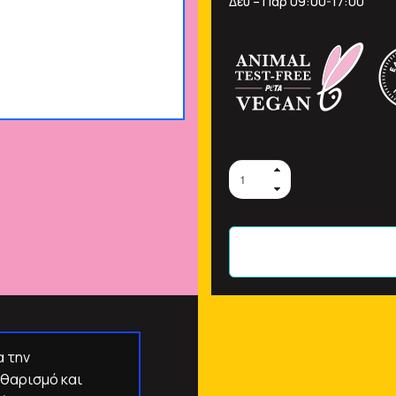
Δευ – Παρ 09:00-17:00
α την
αθαρισμό και