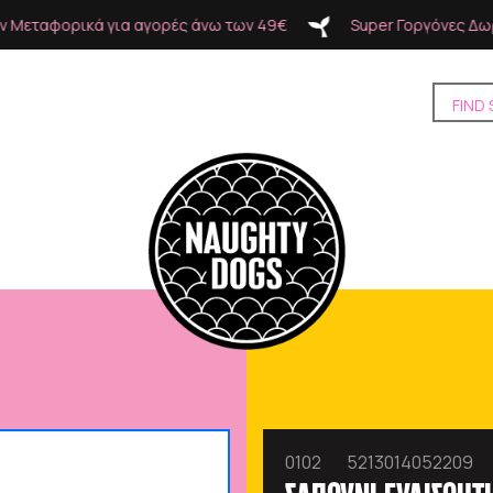
ν 49€
Super Γοργόνες Δωρεάν Μεταφορικά για αγορές άνω
0102
5213014052209