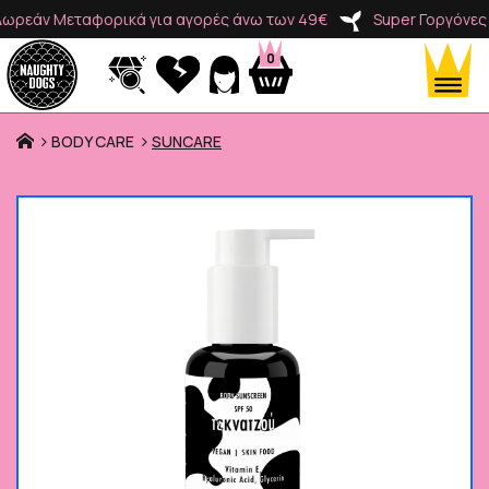
άν Μεταφορικά για αγορές άνω των 49€
Super Γοργόνες Δωρ
0
BODY CARE
SUNCARE
Προϊόντα
Κατηγορίες
Brands