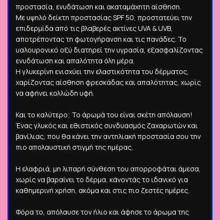
προστασία, ενυδάτωση και ακαταμάχητη αίσθηση.
Με υψηλό δείκτη προστασίας SPF 50, προστατεύει την
επιδερμίδα από τις βλαβερές ακτίνες UVA & UVB,
αποτρέποντας τη φωτογήρανση και τις πανάδες. Το
υαλουρονικό οξύ διατηρεί την υγρασία, εξασφαλίζοντας
ενυδάτωση και απαλότητα όλη μέρα.
Η γλυκερίνη ενισχύει την ελαστικότητα του δέρματος,
χαρίζοντας αίσθηση φρεσκάδας και απαλότητας, χωρίς
να αφήνει κολλώδη υφή.
Και το καλύτερο; Το άρωμά του είναι σκέτη απόλαυση!
Ένας γλυκός και εθιστικός συνδυασμός ζαχαρωτών και
βανίλιας, που θα κάνει την αντηλιακή προστασία σου την
πιο απολαυστική στιγμή της ημέρας.
Η ελαφριά, μη λιπαρή σύνθεση του απορροφάται άμεσα,
χωρίς να βαραίνει το δέρμα, κάνοντάς το ιδανικό για
καθημερινή χρήση, ακόμα και στις πιο ζεστές ημέρες.
Φόρα το, απόλαυσε τον ήλιο και άφησε το άρωμα της