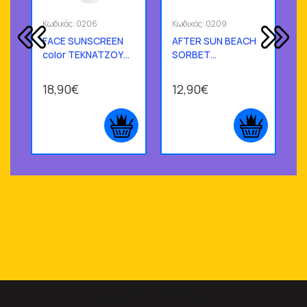
Κωδικός:
0206
Κωδικός:
0209
Κ
FACE SUNSCREEN
AFTER SUN BEACH
color ΤΕΚΝΑΤΖΟΥ
SORBET
50ml
ΤΕΚΝΑΤΖΟΥ 200 ML
18,90€
12,90€