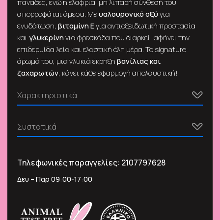
πανάδες, ενώ η ελαφριά, μη λιπαρή σύνθεσή του
απορροφάται άμεσα. Με
υαλουρονικό οξύ
για
ενυδάτωση,
βιταμίνη Ε
για αντιοξειδωτική προστασία
και
γλυκερίνη
για φρεσκάδα που διαρκεί, αφήνει την
επιδερμίδα λεία και ελαστική όλη μέρα. Το signature
άρωμά του, μια γλυκιά έκρηξη
βανίλιας και
ζαχαρωτών
, κάνει κάθε εφαρμογή απολαυστική!
Χαρακτηριστικά
Συστατικά
Τηλεφωνικές παραγγελίες:
2107797628
Δευ – Παρ 09:00-17:00