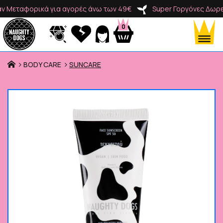
εταφορικά για αγορές άνω των 49€
Super Γοργόνες Δωρεάν 
0
BODY CARE
SUNCARE
Προϊόντα
Κατηγορίες
Brands