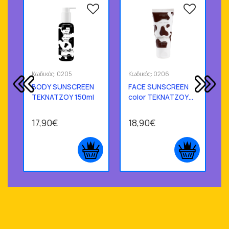
Κωδικός:
0205
Κωδικός:
0206
Κ
BODY SUNSCREEN
FACE SUNSCREEN
ΤΕΚΝΑΤΖΟΥ 150ml
color ΤΕΚΝΑΤΖΟΥ
L
50ml
17,90€
18,90€