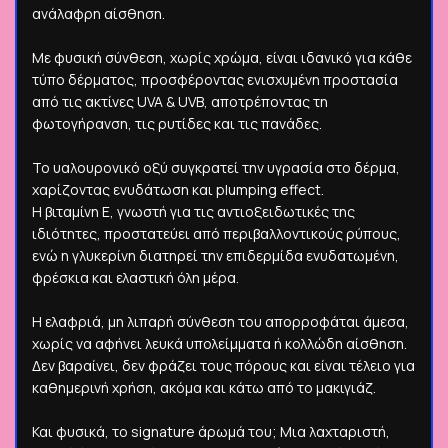
ανάλαφρη αίσθηση.
Με φυσική σύνθεση, χωρίς χρώμα, είναι ιδανικό για κάθε
τύπο δέρματος, προσφέροντας ενισχυμένη προστασία
από τις ακτίνες UVA & UVB, αποτρέποντας τη
φωτογήρανση, τις ρυτίδες και τις πανάδες.
Το υαλουρονικό οξύ συγκρατεί την υγρασία στο δέρμα,
χαρίζοντας ενυδάτωση και plumping effect.
Η βιταμίνη Ε, γνωστή για τις αντιοξειδωτικές της
ιδιότητες, προστατεύει από περιβαλλοντικούς ρύπους,
ενώ η γλυκερίνη διατηρεί την επιδερμίδα ενυδατωμένη,
φρέσκια και ελαστική όλη μέρα.
Η ελαφριά, μη λιπαρή σύνθεση του απορροφάται άμεσα,
χωρίς να αφήνει λευκά υπολείμματα ή κολλώδη αίσθηση.
Δεν βαραίνει, δεν φράζει τους πόρους και είναι τέλειο για
καθημερινή χρήση, ακόμα και κάτω από το μακιγιάζ.
Και φυσικά, το signature άρωμά του; Μια λαχταριστή,